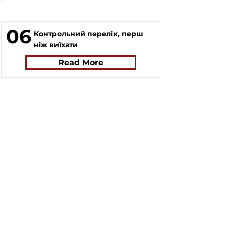
06
Контрольний перелік, перш
ніж виїхати
Read More
Якщо у вас виникло запитання, відповідайте
на яке вам не вдалося знайти на нашому
сайті, ви можете заповнити форму,
натиснувши на кнопку "
ASK US
". Волонтери
нашого сайту постараються в найближчий
час знайти відповідь на найпопулярніші
запитання та додати відповіді до сайту.
ASK US