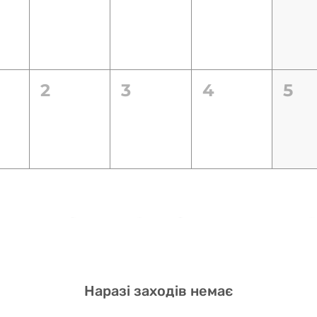
2
3
4
5
Наразі заходів немає