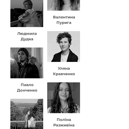
Валентина
Пурига
Людмила
Дудка
Уляна
Кравченко
Павло
Донченко
Поліна
Разживіна