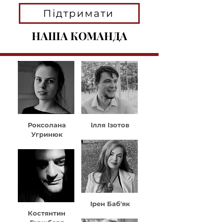
Підтримати
НАША КОМАНДА
Роксолана
Ілля Ізотов
Угринюк
Ірен Баб'як
Костянтин