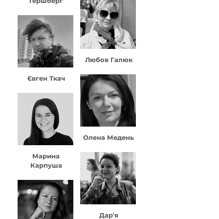
Гершберг
Любов Галюк
Євген Ткач
Олена Медень
Марина
Карпуша
Дар'я