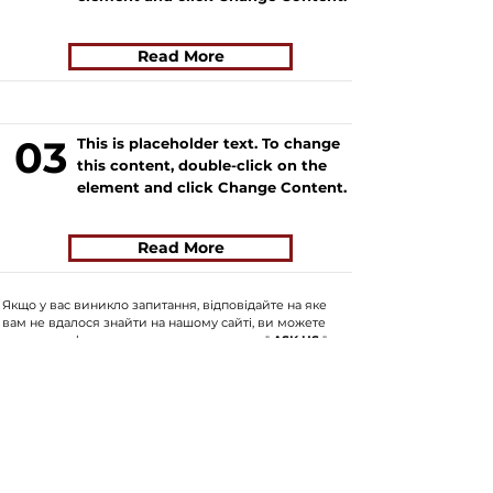
Read More
03
This is placeholder text. To change
this content, double-click on the
element and click Change Content.
Read More
Якщо у вас виникло запитання, відповідайте на яке
вам не вдалося знайти на нашому сайті, ви можете
заповнити форму, натиснувши на кнопку "
ASK US
".
Волонтери нашого сайту постараються в найближчий
час знайти відповідь на найпопулярніші запитання та
додати відповіді до сайту.
ASK US