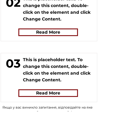
02
change this content, double-
click on the element and click
Change Content.
Read More
03
This is placeholder text. To
change this content, double-
click on the element and click
Change Content.
Read More
Якщо у вас виникло запитання, відповідайте на яке
вам не вдалося знайти на нашому сайті, ви можете
заповнити форму, натиснувши на кнопку "
ASK US
".
Волонтери нашого сайту постараються в
найближчий час знайти відповідь на
найпопулярніші запитання та додати відповіді до
сайту.