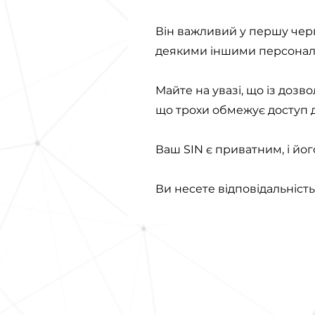
Він важливий у першу черг
деякими іншими персональ
Майте на увазі, що із доз
що трохи обмежує доступ д
Ваш SIN є приватним, і йо
Ви несете відповідальність