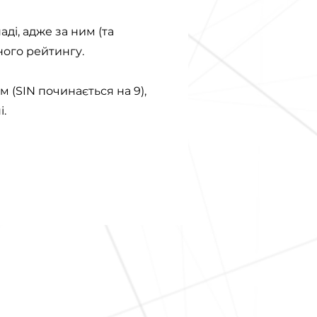
ді, адже за ним (та
ого рейтингу.
 (SIN починається на 9),
і.