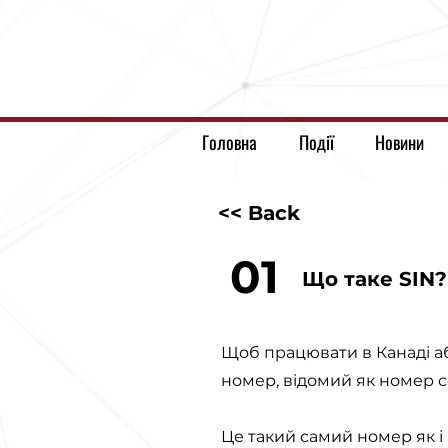
Головна
Події
Новини
<< Back
01
Що таке SIN
Щоб працювати в Канаді аб
номер, відомий як номер с
Це такий самий номер як і