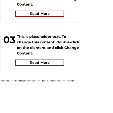
Content.
Read More
03
This is placeholder text. To
change this content, double-click
on the element and click Change
Content.
Read More
Якщо у вас виникло запитання, відповідайте на яке
вам не вдалося знайти на нашому сайті, ви можете
заповнити форму, натиснувши на кнопку "
ASK US
".
Волонтери нашого сайту постараються в
найближчий час знайти відповідь на найпопулярніші
запитання та додати відповіді до сайту.