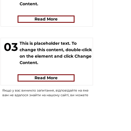
Content.
Read More
03
This is placeholder text. To
change this content, double-click
on the element and click Change
Content.
Read More
Якщо у вас виникло запитання, відповідайте на яке
вам не вдалося знайти на нашому сайті, ви можете
заповнити форму, натиснувши на кнопку "
ASK US
".
Волонтери нашого сайту постараються в
найближчий час знайти відповідь на
найпопулярніші запитання та додати відповіді до
сайту.