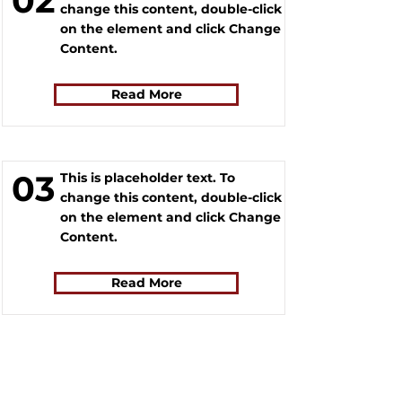
02
change this content, double-click
on the element and click Change
Content.
Read More
03
This is placeholder text. To
change this content, double-click
on the element and click Change
Content.
Read More
Якщо у вас виникло запитання, відповідайте на яке
вам не вдалося знайти на нашому сайті, ви можете