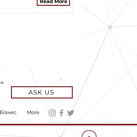
Read More
ви
ASK US
Бізнес
More