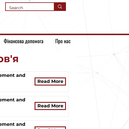
Фінансова допомога
Про нас
ов'я
element and
Read More
element and
Read More
element and