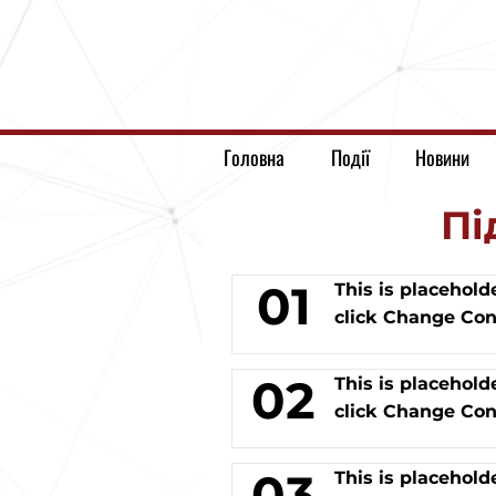
Головна
Події
Новини
Пі
01
This is placehold
click Change Con
02
This is placehold
click Change Con
03
This is placehold