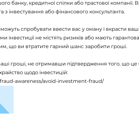
шого банку, кредитної спілки або трастової компанії.
а з інвестування або фінансового консультанта.
 можуть спробувати ввести вас у оману і вкрасти ваш
ми інвестиції не містять ризиків або мають гарантов
им, що ви втратите гарний шанс заробити гроші.
ваші гроші, не отримавши підтвердження того, що це
храйство щодо інвестицій:
g/fraud-awareness/avoid-investment-fraud/