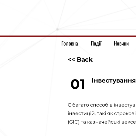
Головна
Події
Новини
<< Back
01
Інвестуванн
Є багато способів інвесту
інвестицій, такі як строко
(GIC) та казначейські вексе