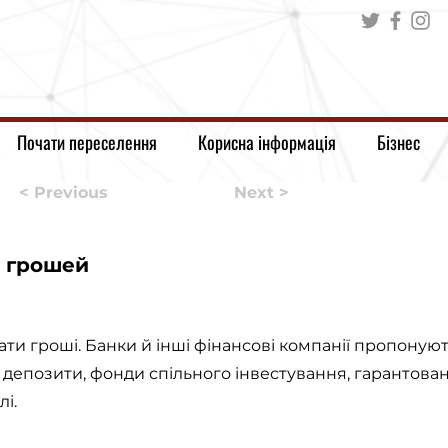
Почати переселення
Корисна інформація
Бізнес
< Previous
Next >
я грошей
вати гроші. Банки й інші фінансові компанії пропоную
ві депозити, фонди спільного інвестування, гарантован
лі.