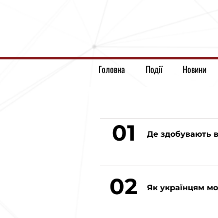
Головна
Події
Новини
01
Де здобувають в
02
Як українцям мо