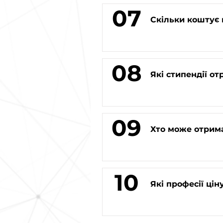
07
Скільки коштує 
08
Які стипендії о
09
Хто може отрима
10
Які професії ці