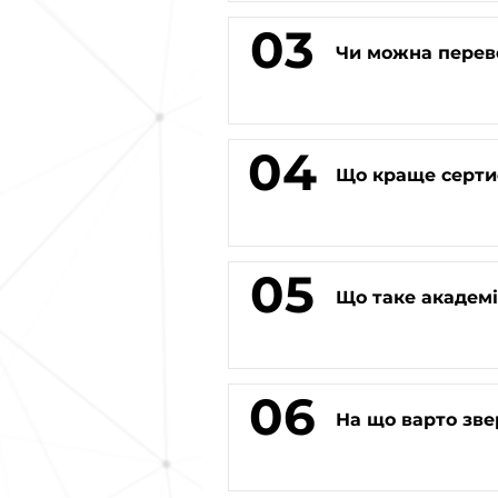
03
Чи можна переве
04
Що краще серти
05
Що таке академі
06
На що варто зве