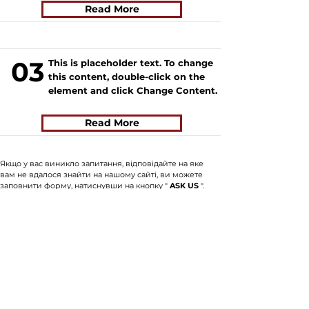
Read More
03
This is placeholder text. To change
this content, double-click on the
element and click Change Content.
Read More
Якщо у вас виникло запитання, відповідайте на яке
вам не вдалося знайти на нашому сайті, ви можете
заповнити форму, натиснувши на кнопку "
ASK US
".
Волонтери нашого сайту постараються в найближчий
час знайти відповідь на найпопулярніші запитання та
додати відповіді до сайту.
ASK US