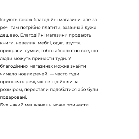
Існують також благодійні магазини, але за
речі там потрібно платити, зазвичай дуже
дешево. Благодійні магазини продають
книги, невеликі меблі, одяг, взуття,
прикраси, сумки, тобто абсолютно все, що
люди можуть принести туди. У
благодійних магазинах можна знайти
чимало нових речей, — часто туди
приносять речі, які не підійшли за
розміром, перестали подобатися або були
подаровані.
Будь-який мешканець може принести
прямо до магазину що завгодно і просто
залишити. Це може бути не тільки одяг
або взуття, але й книги, спортінвентар,
іграшки, постільні речі, меблі, техніка,