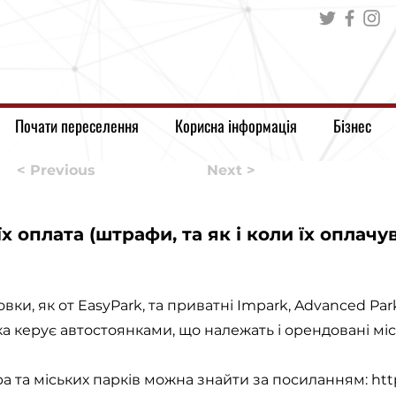
Почати переселення
Корисна інформація
Бізнес
< Previous
Next >
х оплата (штрафи, та як і коли їх оплачу
вки, як от EasyPark, та приватні Impark, Advanced Parki
а керує автостоянками, що належать і орендовані мі
а та міських парків можна знайти за посиланням:
htt