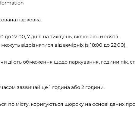
nformation
сована парковка:
 до 22:00, 7 днів на тиждень, включаючи свята.
 можуть відрізнятися від вечірніх (з 18:00 до 22:00).
чи діють обмеження щодо паркування, години пік, сп
асом зазвичай це 1 година або 2 години.
ся по місту, коригуються щороку на основі даних про