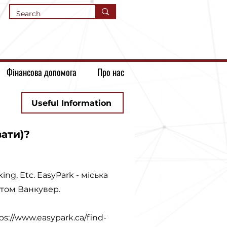
Фінансова допомога
Про нас
Useful Information
вати)?
ng, Etc. EasyPark - міська
стом Ванкувер.
ps://www.easypark.ca/find-