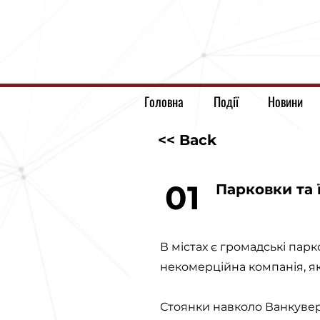
Головна
Події
Новини
<< Back
01
Парковки та ї
В містах є громадські парко
некомерційна компанія, як
Стоянки навколо Ванкувер