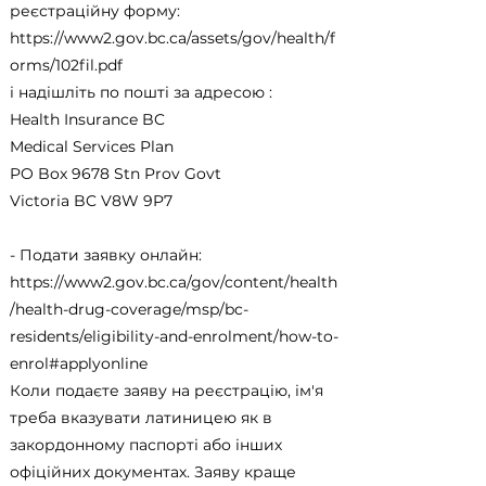
реєстраційну форму:
https://www2.gov.bc.ca/assets/gov/health/f
orms/102fil.pdf
і надішліть по пошті за адресою :
Health Insurance BC
Medical Services Plan
PO Box 9678 Stn Prov Govt
Victoria BC V8W 9P7
- Подати заявку онлайн:
https://www2.gov.bc.ca/gov/content/health
/health-drug-coverage/msp/bc-
residents/eligibility-and-enrolment/how-to-
enrol#applyonline
Коли подаєте заяву на реєстрацію, ім'я
треба вказувати латиницею як в
закордонному паспорті або інших
офіційних документах. Заяву краще