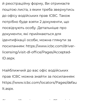
й реєстраційну форму, Ви отримаєте
поштою листа, з яким треба звернутись
до офісу водійських прав ICBC. Також
потрібно буде взяти 2 документи, що
посвідчують особу. Детальніше про
документи, які приймаються для
ідентифікації особи, можна глянути за
посиланням:
https://www.icbc.com/driver-
licensing/visit-dl-office/Pages/Accepted-
ID.aspx.
Найближчий до вас офіс водійських
прав ICBC можна знайти за посиланням:
https://www.icbc.com/locators/Pages/defau
lt.aspx.
Дітям до 19 років, людям від 75 років і
старше, людям з дозволами на навчання