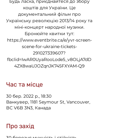
Будь ласка, приєднайтеся до збору
коштів для України. Це
документальний фільм про
Українську революцію 2013/14 року та
міні-концерт народної музики.
Бронюйте квитки тут:
https://www.eventbrite.ca/e/yvr-screen-
scene-for-ukraine-tickets-
291027339607?
fbclid=IwAR0UyaRooLode5_v8OLjA7dD
4ZX8waUJOZqnJK745FXYAM-Q9
Час та місце
30 бер. 2022 р., 18:30
Ванкувер, 1181 Seymour St, Vancouver,
BC V6B 3N3, Канада
Про захід
30 березня мужність і стійкість