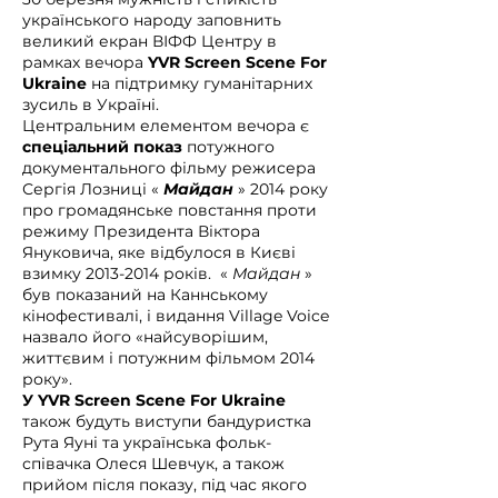
українського народу заповнить
великий екран ВІФФ Центру в
рамках вечора
YVR Screen Scene For
Ukraine
на підтримку гуманітарних
зусиль в Україні.
Центральним елементом вечора є
спеціальний показ
потужного
документального фільму режисера
Сергія Лозниці «
Майдан
» 2014 року
про громадянське повстання проти
режиму Президента Віктора
Януковича, яке відбулося в Києві
взимку 2013-2014 років. «
Майдан
»
був показаний на Каннському
кінофестивалі, і видання Village Voice
назвало його «найсуворішим,
життєвим і потужним фільмом 2014
року».
У YVR Screen Scene For Ukraine
також будуть виступи
бандуристка
Рута Яуні та українська фольк-
співачка Олеся Шевчук, а також
прийом після показу, під час якого