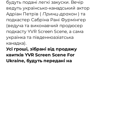
будуть подані легкі закуски. Вечір
ведуть українсько-канадський актор
Адріан Петрів (
Принц-дракон
) та
подкастер Сабріна Рані Фурмінгер
(ведуча та виконавчий продюсер
подкасту YVR Screen Scene, а сама
українка та південноазіатська
канадка).
Усі гроші, зібрані від продажу
квитків YVR Screen Scene For
Ukraine, будуть передані на
Український гуманітарний
звернення, заснований Конгресом
українців Канади та Канадсько-
українським фондом.
YVR Screen Scene For Ukraine
представляє YVR Screen Scene за
щедрої підтримки VIFF Centre, The
Cinema Guild та Pender PR
ВИ НЕ МОЖЕТЕ ПРИЙТИ НА ГАЛА,
АЛЕ ХОЧЕТЕ ПІДТРИМУВАТИ
ЕКРАННУ СЦЕНУ YVR ДЛЯ УКРАЇНИ?
Виберіть
"ЛИШЕ пожертвування;
без квитків на гала"
, коли буде