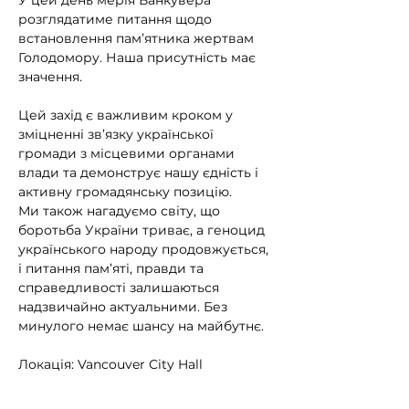
У цей день мерія Ванкувера 
розглядатиме питання щодо 
встановлення пам’ятника жертвам 
Голодомору. Наша присутність має 
значення.
Цей захід є важливим кроком у 
зміцненні зв’язку української 
громади з місцевими органами 
влади та демонструє нашу єдність і 
активну громадянську позицію.
Ми також нагадуємо світу, що 
боротьба України триває, а геноцид 
українського народу продовжується, 
і питання пам’яті, правди та 
справедливості залишаються 
надзвичайно актуальними. Без 
минулого немає шансу на майбутнє.
Локація: Vancouver City Hall
Дата: 22 квітня 2026 р.
Час: 11 AM – 2 PM