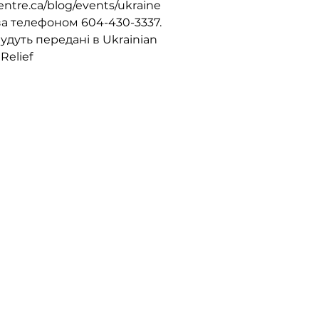
centre.ca/blog/events/ukraine
о за телефоном 604-430-3337.
удуть передані в Ukrainian
Relief