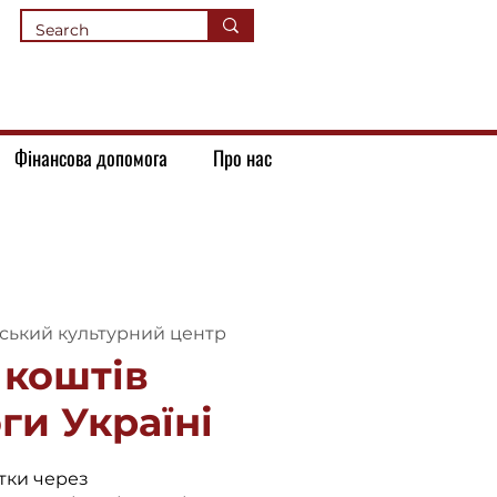
Фінансова допомога
Про нас
йський культурний центр
 коштів
ги Україні
тки через