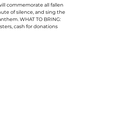
will commemorate all fallen
ute of silence, and sing the
l anthem. WHAT TO BRING:
sters, cash for donations