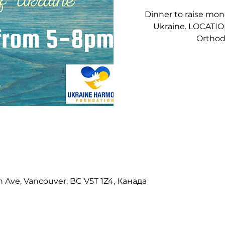
Dinner to raise mone
Ukraine. LOCATION
Orthod
th Ave, Vancouver, BC V5T 1Z4, Канада