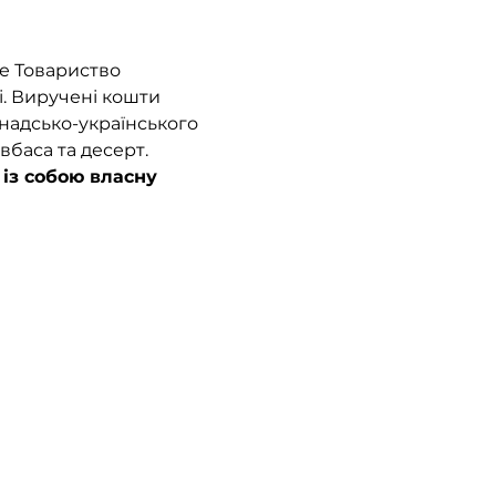
е Товариство 
і. Виручені кошти 
надсько-українського 
вбаса та десерт. 
 із собою власну 