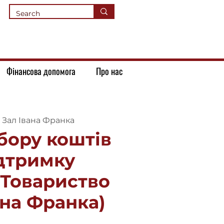
Фінансова допомога
Про нас
 
Зал Івана Франка
бору коштів
ідтримку
(Товариство
ана Франка)