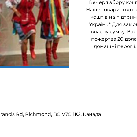
Вечеря збору кошт
Наше Товариство пр
коштів на підтрим
Україні. * Для зам
власну сумку. Вар
пожертва 20 дола
домашні перогії,
Francis Rd, Richmond, BC V7C 1K2, Канада