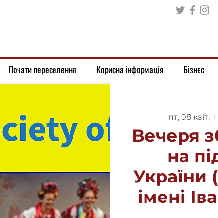
Почати переселення
Корисна інформація
Бізнес
пт, 08 квіт.
  | 
Вечеря з
на п
України 
імені Ів