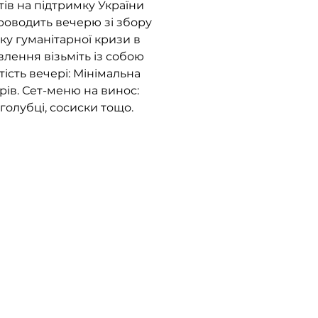
ів на підтримку України
оводить вечерю зі збору
ку гуманітарної кризи в
овлення візьміть із собою
тість вечері: Мінімальна
рів. Сет-меню на винос:
 голубці, сосиски тощо.