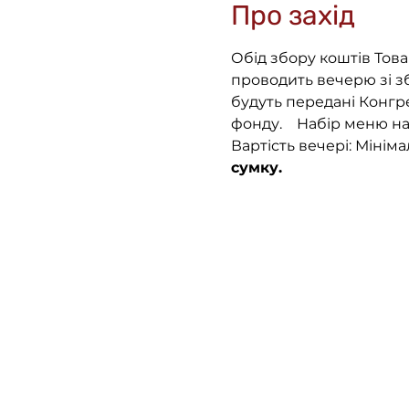
Про захід
Обід збору коштів Това
проводить вечерю зі зб
будуть передані Конгр
фонду.  
  Набір меню на
Вартість вечері: Мінім
сумку.