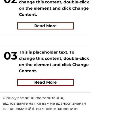
change this content, double-click
on the element and click Change
Content.
Read More
03
This is placeholder text. To
change this content, double-click
on the element and click Change
Content.
Read More
Якщо у вас виникло запитання,
відповідайте на яке вам не вдалося знайти
на нашому сайті, ви можете заповнити
форму, натиснувши на кнопку "
ASK US
".
Волонтери нашого сайту постараються в
найближчий час знайти відповідь на