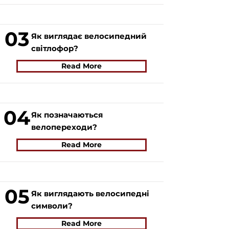
03
Як виглядає велосипедний
світлофор?
Read More
04
Як позначаються
велопереходи?
Read More
05
Як виглядають велосипедні
символи?
Read More