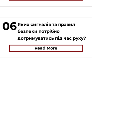
06
Яких сигналів та правил
безпеки потрібно
дотримуватись під час руху?
Read More
07
Як взяти велосипед спільного
користування?
Read More
Якщо у вас виникло запитання, відповідайте на яке
вам не вдалося знайти на нашому сайті, ви можете
заповнити форму, натиснувши на кнопку "
ASK US
".
Волонтери нашого сайту постараються в
найближчий час знайти відповідь на найпопулярніші