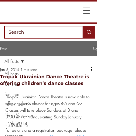
Post
All Posts
Jan 5, 2014
1 min read
All Posts
Tropak Ukrainian Dance Theatre is
offering children’s dance classes
Culture
Featured
 Tropak Ukrainian Dance Theatre is now able to 
offer children’s classes for ages 4-5 and 6-7.
News Ukraine
Classes will take place Sundays at 3 and 
News Vancouver
3:30 in Richmond, starting Sunday January 
12th, 2014.
Help Ukraine
For details and a registration package, please 
Recreation