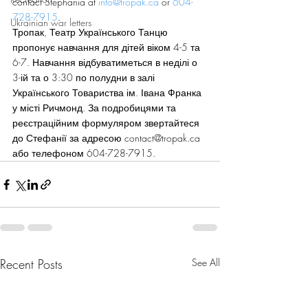
contact Stephania at 
info@tropak.ca
 or 
604-
728-7915
.
Ukrainian war letters
Тропак, Театр Українського Танцю 
пропонує навчання для дітей віком 4-5 та 
6-7. Навчання відбуватиметься в неділі о 
3-ій та о 3:30 по полудни в залі 
Українського Товариства ім. Івана Франка 
у місті Ричмонд. За подробицями та 
реєстраційним формуляром звертайтеся 
до Стефанії за адресою contact@tropak.ca 
або телефоном 604-728-7915.
Recent Posts
See All