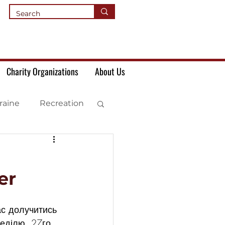
Charity Organizations
About Us
raine
Recreation
er
ас долучитись 
неділю, 27го 