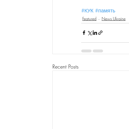
#КУК
#память
Featured
News Ukraine
Recent Posts