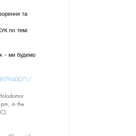
ворення та 
КУК по темі 
х – ми будемо 
3897940071/
 Holodomor 
pm, in the 
BC).