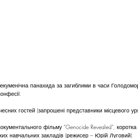
і екуменічна панахида за загиблими в часи Голодомо
конфесії.
чесних гостей (запрошені представники місцевого ур
окументального фільму “Genocide Revealed”, коротка 
ких навчальних закладів (режисер – Юрій Луговий)