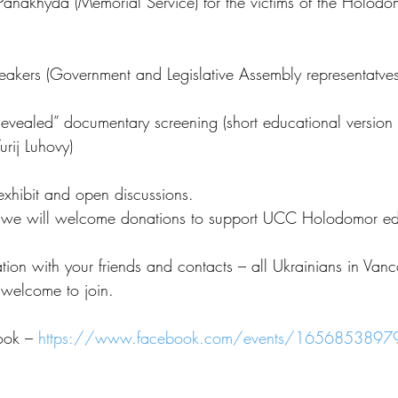
anakhyda (Memorial Service) for the victims of the Holod
akers (Government and Legislative Assembly representatves
vealed” documentary screening (short educational version
urij Luhovy)
hibit and open discussions.
t we will welcome donations to support UCC Holodomor ed
tation with your friends and contacts – all Ukrainians in Van
 welcome to join.
ook – 
https://www.facebook.com/events/165685389