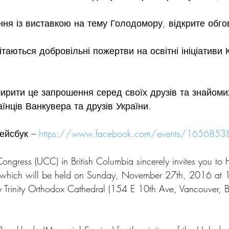
ня із виставкою на тему Голодомору, відкрите обго
ітаються добровільні пожертви на освітні ініціативи 
рити це запрошення серед своїх друзів та знайоми
раїнців Ванкувера та друзів України.
ейсбук – 
https://www.facebook.com/events/165685
ngress (UCC) in British Columbia sincerely invites you to
hich will be held on Sunday, November 27th, 2016 at 1
y Trinity Orthodox Cathedral (154 E 10th Ave, Vancouver, 