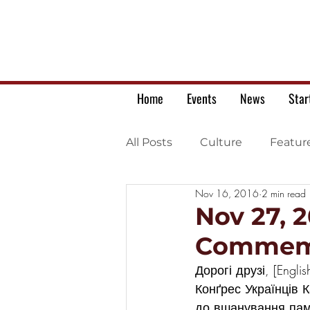
Home
Events
News
Star
All Posts
Culture
Featur
Nov 16, 2016
2 min read
Ukrainian war letters
Nov 27, 
Commemo
Дорогі друзі, [English
Конґрес Українців 
до вшанування пам’