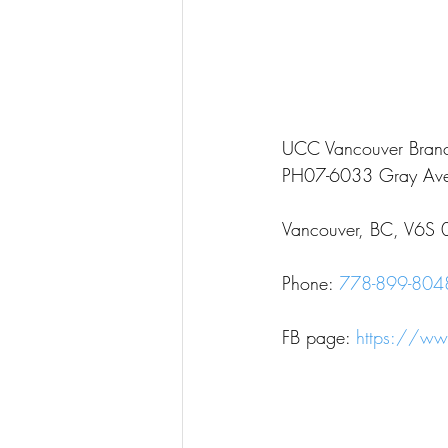
UCC Vancouver Branc
PH07-6033 Gray Av
Vancouver, BC, V6S
Phone: 
778-899-804
FB page: 
https://w