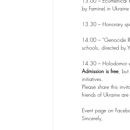
13.00 – Ecumenical P
by Famine) in Ukraine
13.30 – Honorary spe
14.00 – “Genocide Re
schools, directed by Y
14.30 – Holodomor ex
Admission is free
, bu
initiatives.
Please share this invi
friends of Ukraine are
Event page on Faceb
Sincerely,