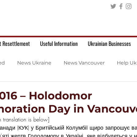
t Resettlement
Useful Information
Ukrainian Businesses
ed
News Ukraine
News Vancouver
Help Uk
2016 – Holodomor
ration Day in Vancouv
 translation is below]
Канади (КУК) у Бритійській Колумбії щиро запрошує в
яті жертв Голодомору в Україні, яке відбудеться у 