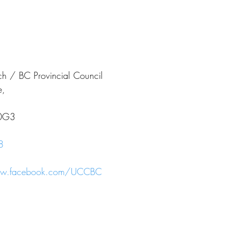
h / BC Provincial Council
e,
 0G3
8
ww.facebook.com/UCCBC