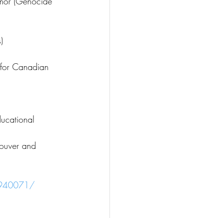
omor (Genocide 
)
 for Canadian 
ucational 
couver and 
7940071/