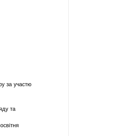
ру за участю 
яду та 
освітня 