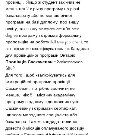
провінції.  Якщо ж студент закінчив не 
менш, ніж 2-х річну програму на рівні 
бакалаврату або не менше річної 
програми на базі диплому  про вищу 
освіту, так звану postgraduate або post-
degree програму і отримав формальну 
пропозицію на роботу (full-time job offer ), то 
він теж може кваліфікуватись  як Кандидат 
для провінційної програми Онтаріо.
Провінція Саскачеван – Saskatchewan 
SINP
Для того , щоб кваліфікуватись для 
імміграційної програми провінції 
Саскачеван,  потрібно закінчити не 
менше,  ніж 8 – місячну академічну 
програму в одному з державних вузів 
Саскачевану і отримати сертифікат, 
 диплом молодшого спеціаліста або 
бакалавра. Також  кандидат повинен 
довести 6 місяців оплачуваного досвіду 
роботи в Саскачевані (мінімум 960 годин). 