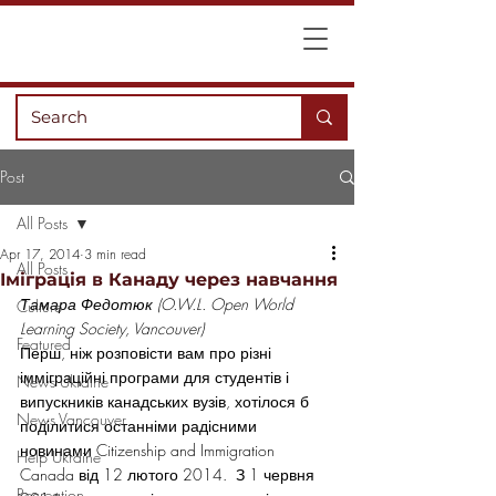
Post
All Posts
Apr 17, 2014
3 min read
All Posts
Іміграція в Канаду через навчання
Тамара Федотюк (O.W.L. Open World 
Culture
Learning Society, Vancouver) 
Featured
Перш, ніж розповісти вам про різні 
імміграційні програми для студентів і 
News Ukraine
випускників канадських вузів, хотілося б 
News Vancouver
поділитися останніми радісними 
новинами Citizenship and Immigration 
Help Ukraine
Canada від 12 лютого 2014.  З 1 червня 
Recreation