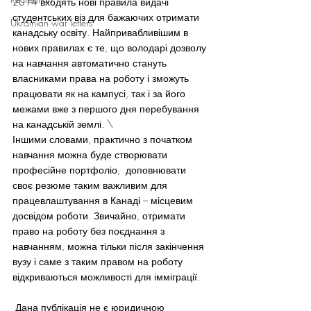
2014 входять нові правила видачі 
студентських віз для бажаючих отримати 
Ukrainian war letters
канадську освіту. Найпривабливішим в 
нових правилах є те, що володарі дозволу 
на навчання автоматично стануть 
власниками права на роботу і зможуть 
працювати як на кампусі, так і за його 
межами вже з першого дня перебування 
на канадській землі. \
Іншими словами, практично з початком 
навчання можна буде створювати  
професійне портфоліо,  доповнювати 
своє резюме таким важливим для 
працевлаштування в Канаді – місцевим 
досвідом роботи. Звичайно, отримати 
право на роботу без поєднання з 
навчанням, можна тільки після закінчення 
вузу і саме з таким правом на роботу 
відкриваються можливості для імміграції.
 Дана публікація не є юридичною 