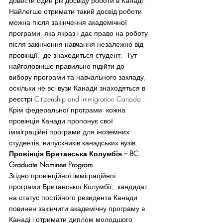
довести один рік досвіду роботи в Канаді. 
Найлегше отримати такий досвід роботи 
можна після закінчення академічної 
програми, яка якраз і дає право на роботу 
після закінчення навчання незалежно від 
провінції,  де знаходиться студент.  Тут 
найголовніше правильно підійти до 
вибору програми та навчального закладу, 
оскільки не всі вузи Канади знаходяться в 
реєстрі Citizenship and Immigration Canada . 
Крім федеральної програми  кожна 
провінція Канади пропонує свої 
імміграційні програми для іноземних 
студентів, випускників канадських вузів.
Провінція Британська Колумбія – BC 
Graduate Nominee Program 
Згідно провінційної імміграційної 
програми Британської Колумбії,  кандидат 
на статус постійного резидента Канади 
повинен закінчити академічну програму в 
Канаді і отримати диплом молодшого 