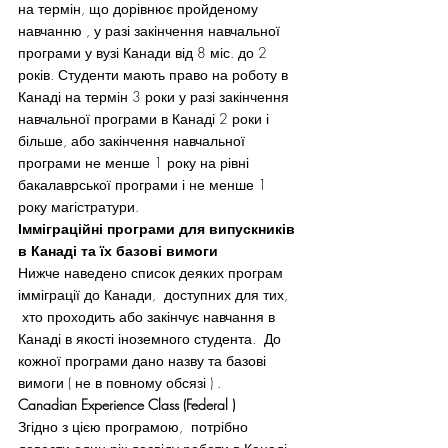
на термін, що дорівнює пройденому 
навчанню , у разі закінчення навчальної 
програми у вузі Канади від 8 міс. до 2 
років. Студенти мають право на роботу в 
Канаді на термін 3 роки у разі закінчення 
навчальної програми в Канаді 2 роки і 
більше, або закінчення навчальної 
програми не менше 1 року на рівні 
бакалаврської програми і не менше 1 
року магістратури.
Імміграційні програми для випускників 
в Канаді та їх базові вимоги 
Нижче наведено список деяких програм 
імміграції до Канади,  доступних для тих, 
 хто проходить або закінчує навчання в 
Канаді в якості іноземного студента.  До 
кожної програми дано назву та базові 
вимоги ( не в повному обсязі ) .
Canadian Experience Class (Federal ) 
Згідно з цією програмою,  потрібно 