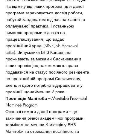
На відміну від інших програм, для даної 
програми зараховується досвід роботи, 
набутий кандидатом під час навчання та 
оплачуваної практики. І лстанньою 
вимогою програми є дозвіл на 
працевлаштування, що видає 
провінційний уряд  (SINP Job Approval 
Letter). Випускники ВНЗ Канаді, які 
проживають за межами Саскачевану в 
інших провінціях, також мають право 
подаватися на статус посіяного резидента 
по провінційній програмі Саскачевану, 
але для цього потрібно відпрацювати у 
провінції щонайменше 2 роки.
Провінція Манітоба – Manitoba Provincial 
Nominee Program
Основні вимоги даної програми – це 
закінчення річної академічної програми, 
терміном не менши 8 місяців у ВНЗ 
Манітоби та отримання постійного та 