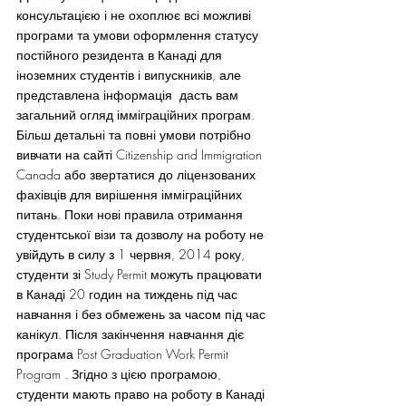
консультацією і не охоплює всі можливі 
програми та умови оформлення статусу 
постійного резидента в Канаді для 
іноземних студентів і випускників, але 
представлена інформація  дасть вам 
загальний огляд імміграційних програм. 
Більш детальні та повні умови потрібно 
вивчати на сайті Citizenship and Immigration 
Canada або звертатися до ліцензованих 
фахівців для вирішення імміграційних 
питань. Поки нові правила отримання 
студентської візи та дозволу на роботу не 
увійдуть в силу з 1 червня, 2014 року, 
студенти зі Study Permit можуть працювати 
в Канаді 20 годин на тиждень під час 
навчання і без обмежень за часом під час 
канікул. Після закінчення навчання діє 
програма Post Graduation Work Permit 
Program . Згідно з цією програмою, 
студенти мають право на роботу в Канаді 