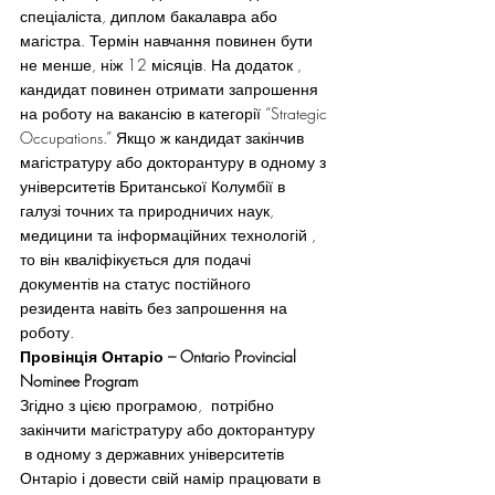
спеціаліста, диплом бакалавра або 
магістра. Термін навчання повинен бути 
не менше, ніж 12 місяців. На додаток , 
кандидат повинен отримати запрошення 
на роботу на вакансію в категорії “Strategic 
Occupations.” Якщо ж кандидат закінчив 
магістратуру або докторантуру в одному з 
університетів Британської Колумбії в 
галузі точних та природничих наук,  
медицини та інформаційних технологій , 
то він кваліфікується для подачі 
документів на статус постійного 
резидента навіть без запрошення на 
роботу.
Провінція Онтаріо – Ontario Provincial 
Nominee Program 
Згідно з цією програмою,  потрібно 
закінчити магістратуру або докторантуру 
 в одному з державних університетів 
Онтаріо і довести свій намір працювати в 