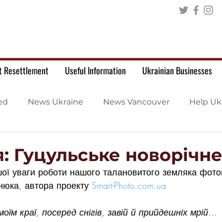
t Resettlement
Useful Information
Ukrainian Businesses
ed
News Ukraine
News Vancouver
Help Uk
я: Гуцульське новорічн
ої уваги роботи нашого талановитого земляка фото
юка, автора проекту 
Smart-Photo.com.ua
оїм краї, посеред снігів, завій й прийдешніх мрій…