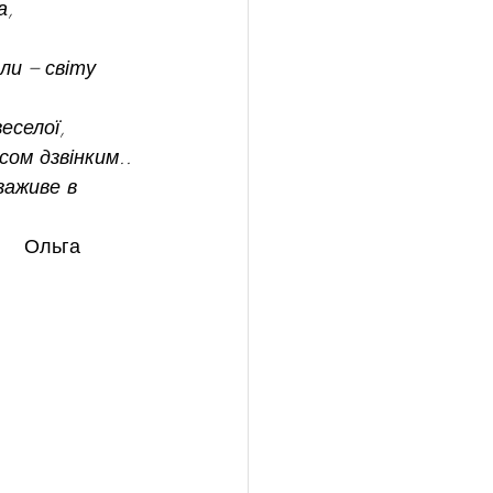
а,
и – світу 
еселої,
сом дзвінким..
заживе в 
       Ольга 