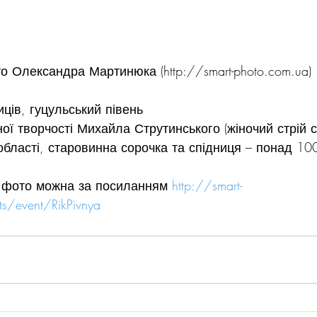
о Олександра Мартинюка (http://smart-photo.com.ua)
иців, гуцульський півень
ої творчості Михайла Струтинського (жіночий стрій с
області, старовинна сорочка та спідниця – понад 100
 фото можна за посиланням 
http://smart-
ts/event/RikPivnya