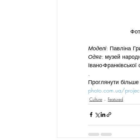
Фот
Моделі
: Павліна Гр
Одяг
: музей народн
Івано-Франківської 
.
Проглянути більше
photo.com.ua/projec
Culture
Featured