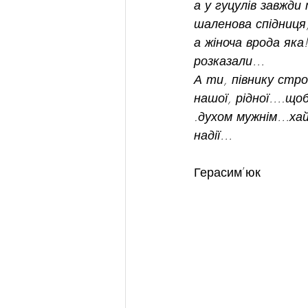
а у гуцулів завжди 
шаленова спідниц
а жіноча врода як
розказали…
А ти, півнику стр
нашої, рідної….щоб
.духом мужнім…хай
надії…
                          
Герасим’юк