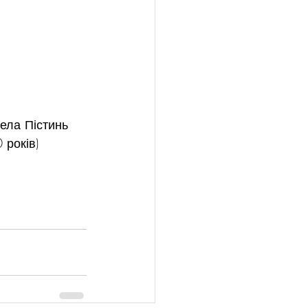
ела Пістинь 
 років)