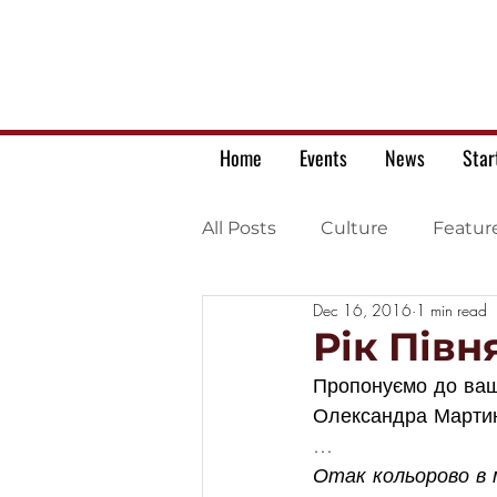
Home
Events
News
Star
All Posts
Culture
Featur
Dec 16, 2016
1 min read
Ukrainian war letters
Рік Півн
Пропонуємо до ваш
Олександра Мартин
…
Отак кольорово в м