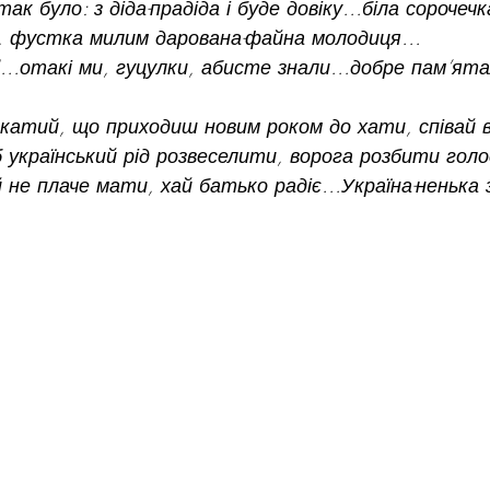
так було: з діда-прадіда і буде довіку…біла сорочечк
я, фустка милим дарована-файна молодиця…
а!…отакі ми, гуцулки, абисте знали…добре пам’ятал
окатий, що приходиш новим роком до хати, співай в
 український рід розвеселити, ворога розбити голо
 не плаче мати, хай батько радіє…Україна-ненька 
                                                                         