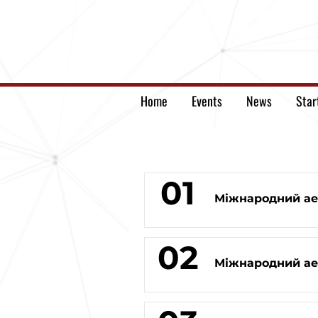
Home
Events
News
Star
01
Міжнародний ае
02
Міжнародний аер