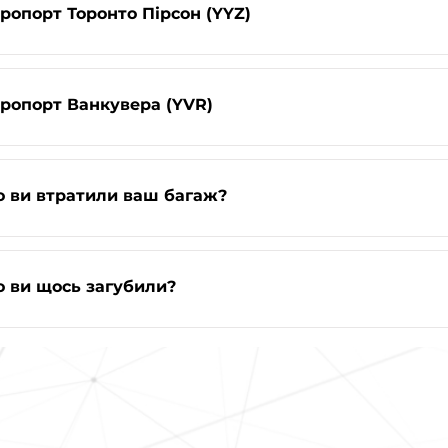
опорт Торонто Пірсон (YYZ)
ропорт Ванкувера (YVR)
о ви втратили ваш багаж?
 ви щось загубили?