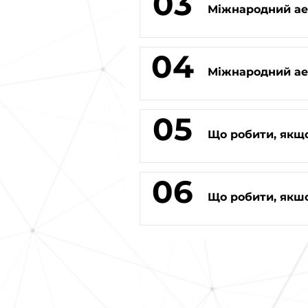
03
Міжнародний аер
04
Міжнародний ае
05
Що робити, якщ
06
Що робити, якшо