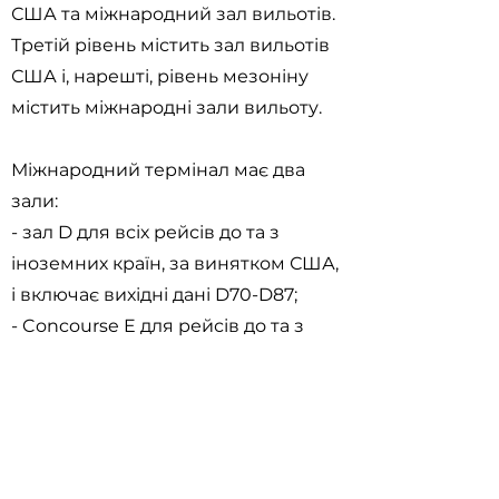
США та міжнародний зал вильотів.
Третій рівень містить зал вильотів
США і, нарешті, рівень мезоніну
містить міжнародні зали вильоту.
Міжнародний термінал має два
зали:
- зал D для всіх рейсів до та з
іноземних країн, за винятком США,
і включає вихідні дані D70-D87;
- Concourse E для рейсів до та з
Сполучених Штатів, який включає
вихід E70-E97.
Внутрішній термінал з'єднаний з
міжнародним терміналом 620-