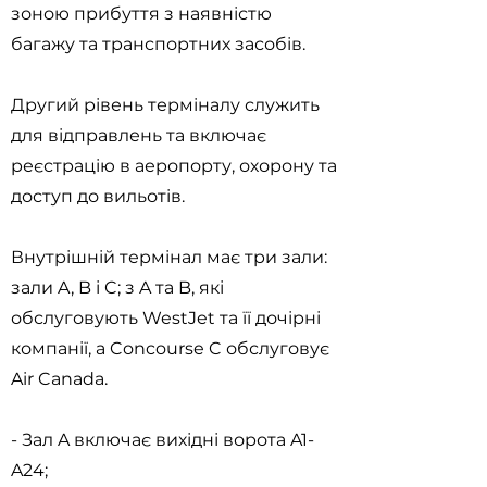
зоною прибуття з наявністю
багажу та транспортних засобів.
Другий рівень терміналу служить
для відправлень та включає
реєстрацію в аеропорту, охорону та
доступ до вильотів.
Внутрішній термінал має три зали:
зали A, B і C; з A та B, які
обслуговують WestJet та її дочірні
компанії, а Concourse C обслуговує
Air Canada.
- Зал A включає вихідні ворота A1-
A24;