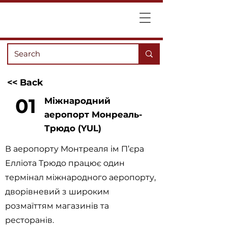
<< Back
01
Міжнародний
аеропорт Монреаль-
Трюдо (YUL)
В аеропорту Монтреаля ім П’єра
Елліота Трюдо працює один
термінал міжнародного аеропорту,
дворівневий з широким
розмаїттям магазинів та
ресторанів.