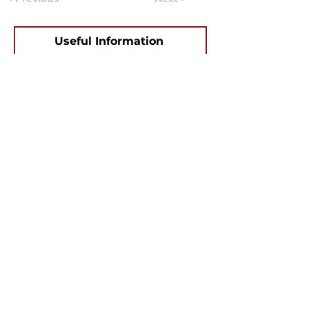
Useful Information
©2024 by Ukrainian Vancouver community