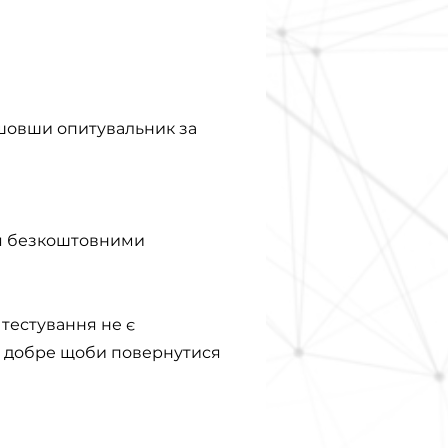
йшовши опитувальник за
ися безкоштовними
 тестування не є
о добре щоби повернутися