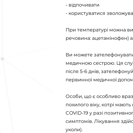
- відпочивати
- користуватися зволожув
При температурі можна вик
речовина: ацетамінофен) а
Ви можете зателефонувати 
медичною сестрою. Ця слу
після 5-6 днів, зателефону
первинної медичної допомо
Особи, що є особливо враз
похилого віку, котрі мают
COVID-19 у разі позитивног
симптомів. Лікування здій
уколи).