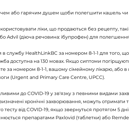
ачем або гарячим душем щоби полегшити кашель чи б
ористовувати ліки, що продаються без рецепту, такі
бо Advil (діюча речовина: ібупрофен) для полегшенн
в службу HealthLinkBC за номером 8-1-1 для того, щ
жба доступна на 130 мовах. Якщо сиптоми погірщуют
йте за номером 8-1-1, вашому сімейному лікарю, або в
ги (Urgent and Primary Care Centre, UPCC).
ливими до COVID-19 у зв'язку з певними видами зах
ь визначені хронічні захворювання, можуть отримати 
о тесту від COVID-19, якщо звернуться протягом 5 дн
снюється препаратами Paxlovid (таблетки) або Rerndes