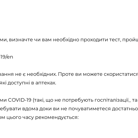
оми, визначте чи вам необхідно проходити тест, про
d19/en
ування не є необхідних. Проте ви можете скористат
кі доступні в аптеках.
и COVID-19 (такі, що не потребують госпіталізації_ та
ребувати вдома доки ви не почуватиметеся достатнь
ом цього часу рекомендується: