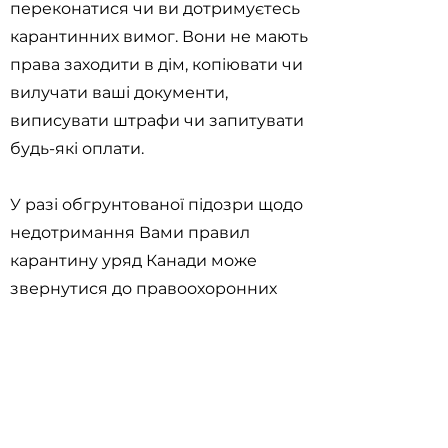
переконатися чи ви дотримуєтесь
карантинних вимог. Вони не мають
права заходити в дім, копіювати чи
вилучати ваші документи,
виписувати штрафи чи запитувати
будь-які оплати.
У разі обгрунтованої підозри щодо
недотримання Вами правил
карантину уряд Канади може
звернутися до правоохоронних
органів. Офіцери поліції можуть
накладати усні та письмові
попередження, штрафи до $5000
CAD, та судові виклики.
Відповідальність за порушення