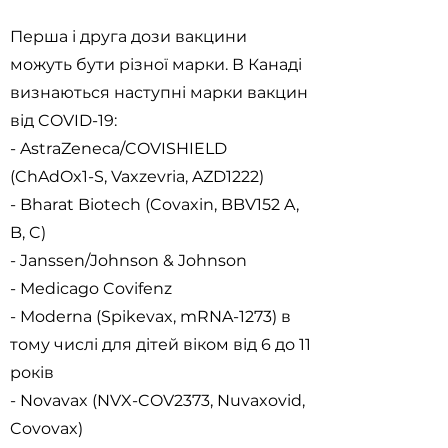
Перша і друга дози вакцини
можуть бути різної марки. В Канаді
визнаються наступні марки вакцин
від COVID-19:
- AstraZeneca/COVISHIELD
(ChAdOx1-S, Vaxzevria, AZD1222)
- Bharat Biotech (Covaxin, BBV152 A,
B, C)
- Janssen/Johnson & Johnson
- Medicago Covifenz
- Moderna (Spikevax, mRNA-1273) в
тому числі для дітей віком від 6 до 11
років
- Novavax (NVX-COV2373, Nuvaxovid,
Covovax)