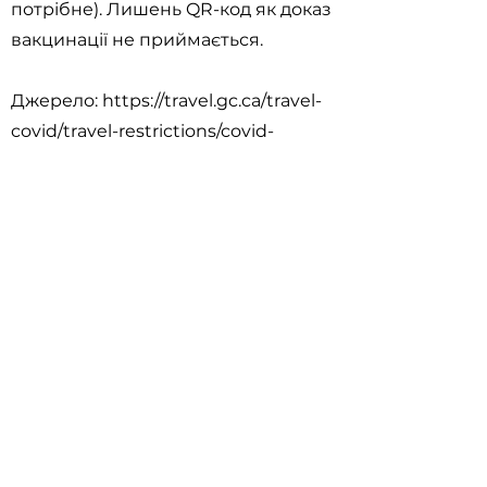
потрібне). Лишень QR-код як доказ
вакцинації не приймається.
Джерело:
https://travel.gc.ca/travel-
covid/travel-restrictions/covid-
vaccinated-travellers-entering-
canada
< Previous
Next >
Useful Information