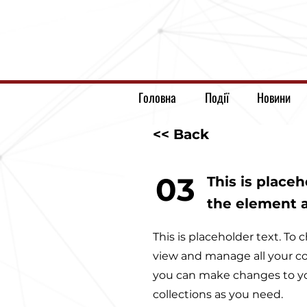
Головна
Події
Новини
<< Back
03
This is place
the element 
This is placeholder text. T
view and manage all your co
you can make changes to yo
collections as you need.