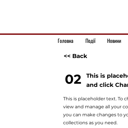
Головна
Події
Новини
<< Back
02
This is place
and click Ch
This is placeholder text. T
view and manage all your co
you can make changes to yo
collections as you need.