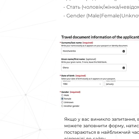
- Стать (чоловік/жінка/невідо
- Gender (Male|Female|Unkno
Якщо у вас виникло запитання, в
можете заповнити форму, натис
постараються в найближчий час 
відповіді до сайту.