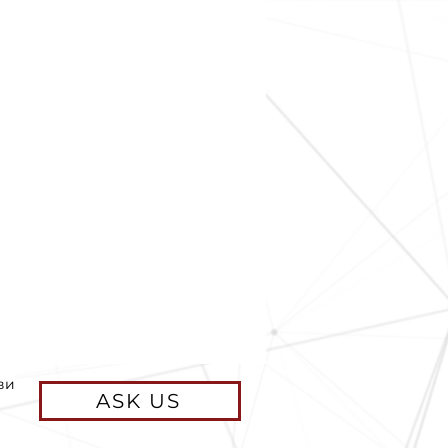
ви
ASK US