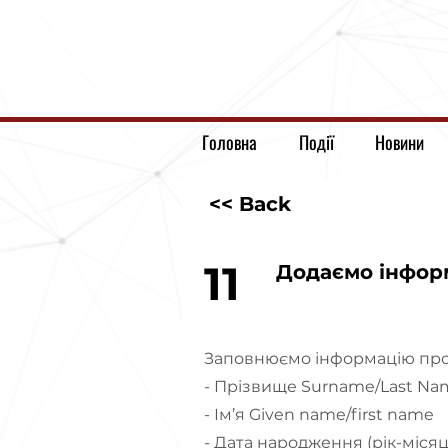
Головна
Події
Новини
<< Back
11
Додаємо інфор
Заповнюємо інформацію про
- Прізвище Surname/Last Na
- Ім’я Given name/first name
- Дата народження (рік-місяц