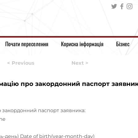
Почати переселення
Корисна інформація
Бізнес
< Previous
Next >
мацію про закордонний паспорт заявни
 закордонний паспорт заявника:
me
ь-день) Date of birth(year-month-day)