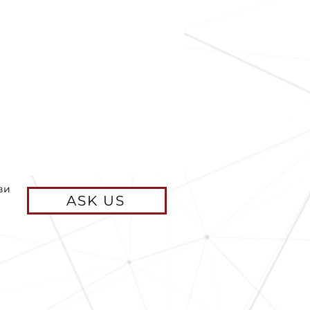
ви
ASK US