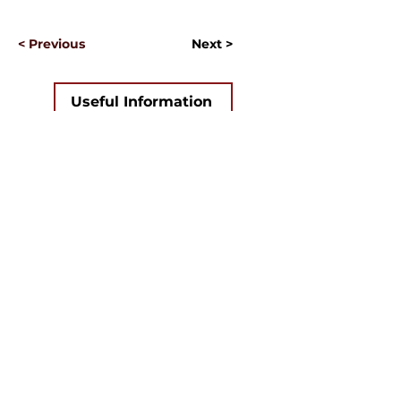
< Previous
Next >
Useful Information
Якщо у вас виникло запитання,
відповідайте на яке вам не вдалося знайти
на нашому сайті, ви можете заповнити
форму, натиснувши на кнопку "
ASK US
".
Волонтери нашого сайту постараються в
найближчий час знайти відповідь на
найпопулярніші запитання та додати
відповіді до сайту.
ASK US