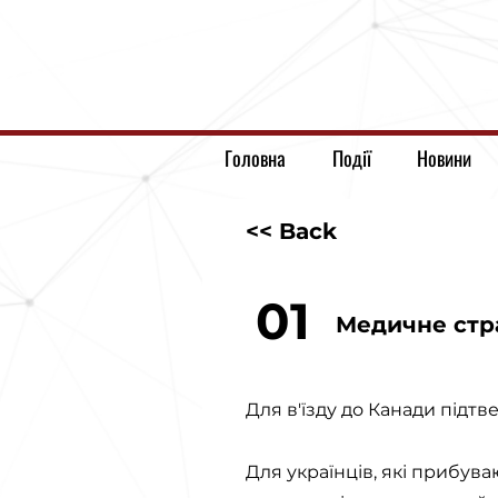
Головна
Події
Новини
<< Back
01
Медичне стра
Для в'їзду до Канади підт
Для українців, які прибув