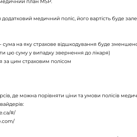
медичний план MSP.
додатковий медичний поліс, його вартість буде зале
 - сума на яку страхове відшкодування буде зменшено
ти цю суму у випадку звернення до лікаря)
я за цим страховим полісом
рсів, де можна порівняти ціни та умови полісів меди
вайдерів:
e.ca/#/
e.com/