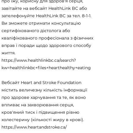
про їжу, корисну для здоров'я серця,
завітайте на вебсайт HealthLink BC або
зателефонуйте HealthLink BC за тел. 8-1-1.
Ви зможете отримати консультацію
сертифікованого дієтолога або
кваліфікованого професіонала з фізичних
вправ і поради щодо здорового способу
життя.
https://www.healthlinkbc.ca/search?
kw=healthlinkbc+files+hearthealthy+eating
Вебсайт Heart and Stroke Foundation
містить величезну кількість інформації
про здорове харчування та те, як воно
впливає на захворювання серця,
кров'яний тиск і підвищення рівню
холестерину (кількості жиру в крові).
https://www.heartandstroke.ca/