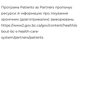
Програма Patients as Partners пропонує
ресурси й інформацію про лікування
хронічних (довготривалих) захворювань:
https://www2.gov.bc.ca/gov/content/health/a
bout-bc-s-health-care-
system/partners/patients
< Previous
Next >
Useful Information