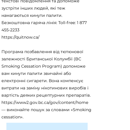
текстові повідомлення та допоможе
зустріти інших людей, які теж
намагаються кинути палити.
Безкоштовна гаряча лінія: Toll-free:
1 877
455-2233
https://quitnow.ca/
Програма позбавлення від тютюнової
залежності Британської Колумбії (BC
Smoking Cessation Program) допоможе
вам кинути палити звичайні або
електронні сигарети. Вона компенсує
витрати на заміну нікотинових виробів і
вартість деяких рецептурних препаратів.
https://www2.gov.bc.ca/gov/content/home
— виконайте пошук за словами «Smoking
cessation».