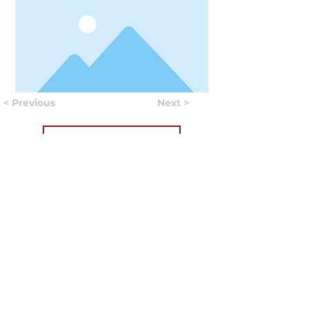
< Previous
Next >
Useful Information
Якщо у вас виникло запитання, відповідайте на яке
вам не вдалося знайти на нашому сайті, ви можете
заповнити форму, натиснувши на кнопку "
ASK US
".
Волонтери нашого сайту постараються в найближчий
час знайти відповідь на найпопулярніші запитання та
додати відповіді до сайту.
ASK US