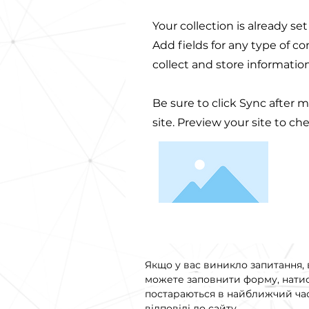
Your collection is already se
Add fields for any type of c
collect and store informatio
Be sure to click Sync after 
site. Preview your site to ch
Якщо у вас виникло запитання, 
можете заповнити форму, нати
постараються в найближчий час
відповіді до сайту.