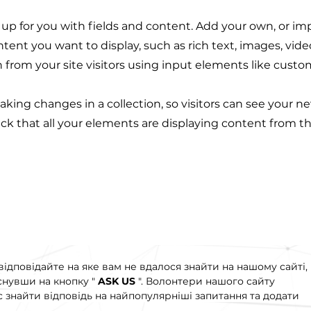
t up for you with fields and content. Add your own, or im
ontent you want to display, such as rich text, images, vid
n from your site visitors using input elements like custo
making changes in a collection, so visitors can see your n
eck that all your elements are displaying content from the
відповідайте на яке вам не вдалося знайти на нашому сайті,
снувши на кнопку "
ASK US
". Волонтери нашого сайту
 знайти відповідь на найпопулярніші запитання та додати