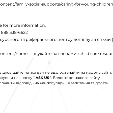
ontent/family-social-supports/caring-for-young-children
e for more information.
 888 338-6622
сурсного та реферального центру догляду за дітьми (
/content/home
— шукайте за словами «child care resourc
відповідайте на яке вам не вдалося знайти на нашому сайті,
снувши на кнопку "
ASK US
". Волонтери нашого сайту
 знайти відповідь на найпопулярніші запитання та додати