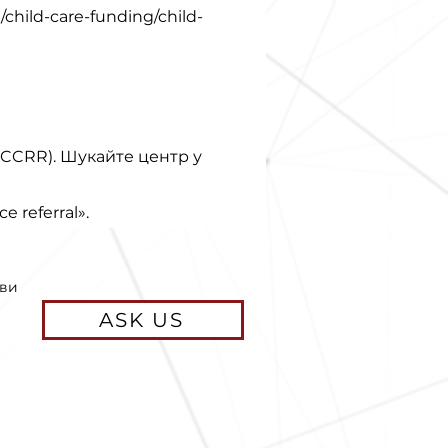
/child-care-funding/child-
CCRR). Шукайте центр у
e referral».
 ви
ASK US