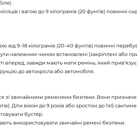
іля).
 місяців і вагою до 9 кілограмів (20 фунтів) повинні си
вагою від 9–18 кілограмів (20–40 фунтів) повинні перебу
 бути належним чином встановлені (закріплені або при
ті вперед, завжди мають мати ремінь, який прив’язує
рукцію до автокрісла або автомобіля.
 зі звичайними ременями безпеки. Вони призначені д
тів). Діти віком до 9 років або зростом до 145 сантиме
стовувати бустер.
в мають використовувати звичайні ремені безпеки.