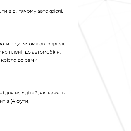
діти в дитячому автокріслі,
вати в дитячому автокріслі.
кріплені) до автомобіля.
 крісло до рами
ля всіх дітей, які важать
нтів (4 фути,