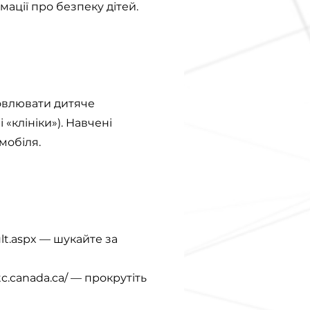
ції про безпеку дітей.
овлювати дитяче
 «клініки»). Навчені
мобіля.
lt.aspx
— шукайте за
tc.canada.ca/
— прокрутіть