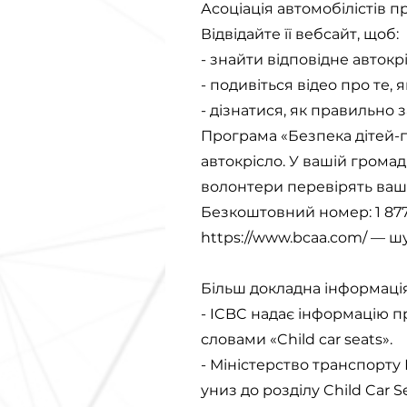
Асоціація автомобілістів пр
Відвідайте її вебсайт, щоб:
- знайти відповідне автокр
- подивіться відео про те,
- дізнатися, як правильно 
Програма «Безпека дітей
автокрісло. У вашій громад
волонтери перевірять ваше 
Безкоштовний номер: 1 877
https://www.bcaa.com/
— шук
Більш докладна інформація
- ICBC надає інформацію пр
словами «Child car seats».
- Міністерство транспорту
униз до розділу Child Car S