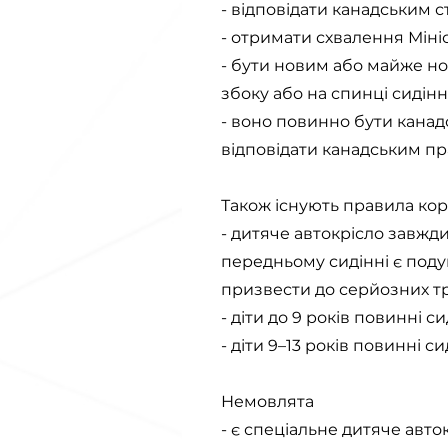
- відповідати канадським 
- отримати схвалення Міні
- бути новим або майже но
збоку або на спинці сидінн
- воно повинно бути канад
відповідати канадським п
Також існують правила ко
- дитяче автокрісло завжди
передньому сидінні є под
призвести до серйозних т
- діти до 9 років повинні с
- діти 9–13 років повинні с
Немовлята
- є спеціальне дитяче авто