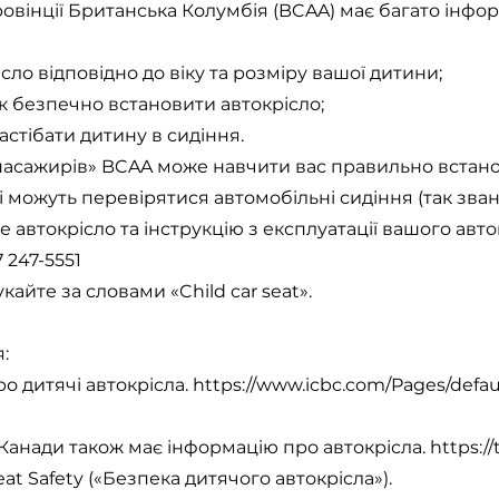
овінції Британська Колумбія (BCAA) має багато інформа
ісло відповідно до віку та розміру вашої дитини;
 як безпечно встановити автокрісло;
застібати дитину в сидіння.
-пасажирів» BCAA може навчити вас правильно встан
і можуть перевірятися автомобільні сидіння (так звані
автокрісло та інструкцію з експлуатації вашого авто
 247-5551
айте за словами «Child car seat».
:
о дитячі автокрісла.
https://www.icbc.com/Pages/defau
 Канади також має інформацію про автокрісла.
https://
eat Safety («Безпека дитячого автокрісла»).