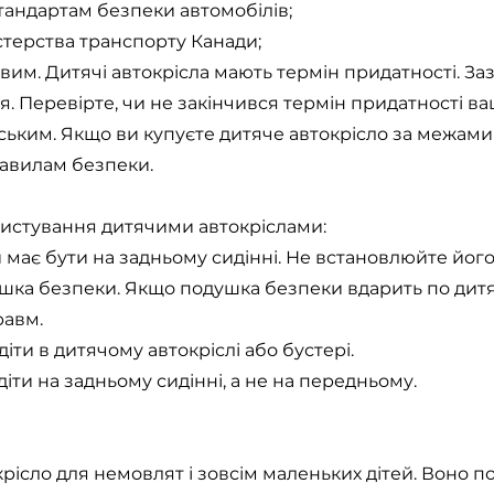
стандартам безпеки автомобілів;
стерства транспорту Канади;
вим. Дитячі автокрісла мають термін придатності. За
я. Перевірте, чи не закінчився термін придатності ва
ським. Якщо ви купуєте дитяче автокрісло за межами
равилам безпеки.
ристування дитячими автокріслами:
 має бути на задньому сидінні. Не встановлюйте йог
ушка безпеки. Якщо подушка безпеки вдарить по дитя
равм.
идіти в дитячому автокріслі або бустері.
идіти на задньому сидінні, а не на передньому.
крісло для немовлят і зовсім маленьких дітей. Воно 