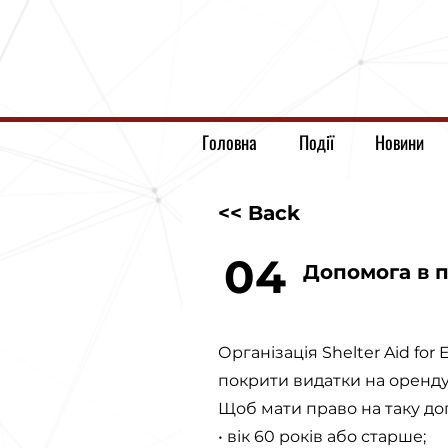
Головна
Події
Новини
<< Back
04
Допомога в п
Організація Shelter Aid fo
покрити видатки на оренду
Щоб мати право на таку до
• вік 60 років або старше;