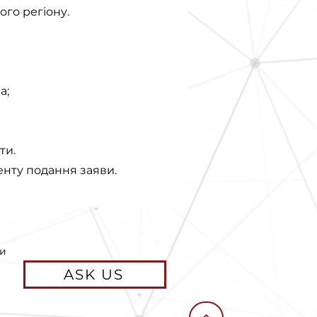
ого регіону.
а;
ти.
енту подання заяви.
ви
ASK US