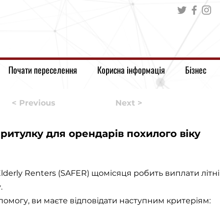
Почати переселення
Корисна інформація
Бізнес
< Previous
Next >
ритулку для орендарів похилого віку
r Elderly Renters (SAFER) щомісяця робить виплати лі
.
помогу, ви маєте відповідати наступним критеріям: