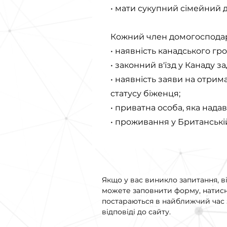
• мати сукупний сімейний д
Кожний член домогосподарс
• наявність канадського гр
• законний в'їзд у Канаду 
• наявність заяви на отрим
статусу біженця;
• приватна особа, яка нада
• проживання у Британській
Якщо у вас виникло запитання, в
можете заповнити форму, натис
постараються в найближчий час з
відповіді до сайту.