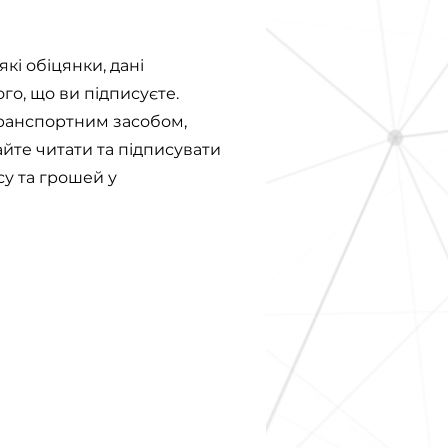
які обіцянки, дані
ого, що ви підписуєте.
 транспортним засобом,
̆те читати та підписувати
у та грошей у