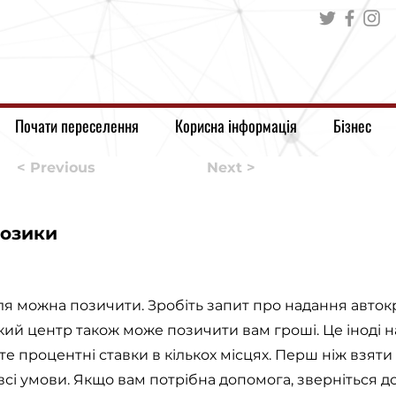
Почати переселення
Корисна інформація
Бізнес
< Previous
Next >
озики
ля можна позичити. Зробіть запит про надання авток
ький центр також може позичити вам гроші. Це іноді
е процентні ставки в кількох місцях. Перш ніж взяти
 всі умови. Якщо вам потрібна допомога, зверніться д