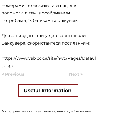
номерами телефонів та email, для
допомоги дітям, з особливими
потребами, їх батькам та опікунам.
Для запису дитини у державні школи
Ванкувера, скористайтеся посиланням:
https://www.vsb.bc.ca/site/nwc/Pages/Defaul
t.aspx
< Previous
Next >
Useful Information
Якщо у вас виникло запитання, відповідайте на яке
вам не вдалося знайти на нашому сайті, ви можете
заповнити форму, натиснувши на кнопку "
ASK US
".
Волонтери нашого сайту постараються в
найближчий час знайти відповідь на