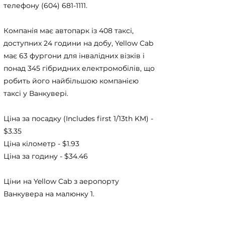
телефону
(604) 681-1111
.
Компанія має автопарк із 408 таксі,
доступних 24 години на добу, Yellow Cab
має 63 фургони для інвалідних візків і
понад 345 гібридних електромобілів, що
робить його найбільшою компанією
таксі у Ванкувері.
Ціна за посадку (Includes first 1/13th KM) -
$3.35
Ціна кілометр - $1.93
Ціна за годину - $34.46
Ціни на Yellow Cab з аеропорту
Ванкувера на малюнку 1.