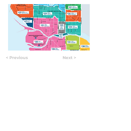
< Previous
Next >
Useful Information
Якщо у вас виникло запитання, відповідайте
на яке вам не вдалося знайти на нашому сайті,
ви можете заповнити форму, натиснувши на
кнопку "
ASK US
". Волонтери нашого сайту
постараються в найближчий час знайти
відповідь на найпопулярніші запитання та