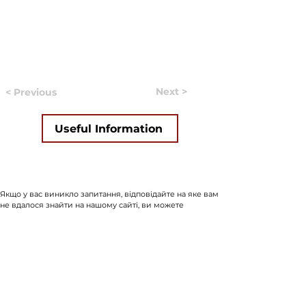
Next >
< Previous
Useful Information
Якщо у вас виникло запитання, відповідайте на яке вам
не вдалося знайти на нашому сайті, ви можете
заповнити форму, натиснувши на кнопку "
ASK US
".
Волонтери нашого сайту постараються в найближчий
час знайти відповідь на найпопулярніші запитання та
додати відповіді до сайту.
ASK US